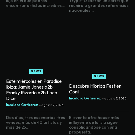
lujo en el que podrás
Tryple-D lideran un cartel que
encontrar artistas increíbles...
reunirá a grandes referencias
nacionales...
NEWS
NEWS
Este miércoles en Paradise
Descubre Híbrida Fest en
Ibiza: Jamie Jones b2b
Conil
Franky Rizardo b2b Loco
Dice
Incoloro Gutierrez
-
agosto 7, 2026
Incoloro Gutierrez
-
agosto 7, 2026
Dos días, tres escenarios, tres
El evento afro house más
venues, más de 40 artistas y
influyente de la isla sigue
más de 25...
consolidándose con una
propuesta...