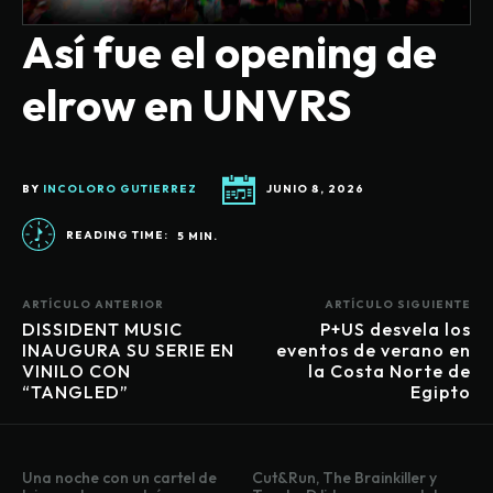
Así fue el opening de
elrow en UNVRS
BY
INCOLORO GUTIERREZ
JUNIO 8, 2026
READING TIME:
5
MIN.
ARTÍCULO ANTERIOR
ARTÍCULO SIGUIENTE
DISSIDENT MUSIC
P+US desvela los
INAUGURA SU SERIE EN
eventos de verano en
VINILO CON
la Costa Norte de
“TANGLED”
Egipto
Una noche con un cartel de
Cut&Run, The Brainkiller y