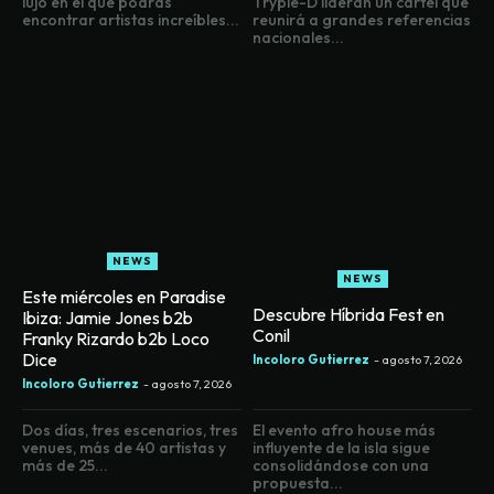
lujo en el que podrás
Tryple-D lideran un cartel que
encontrar artistas increíbles...
reunirá a grandes referencias
nacionales...
NEWS
NEWS
Este miércoles en Paradise
Descubre Híbrida Fest en
Ibiza: Jamie Jones b2b
Conil
Franky Rizardo b2b Loco
Dice
Incoloro Gutierrez
-
agosto 7, 2026
Incoloro Gutierrez
-
agosto 7, 2026
Dos días, tres escenarios, tres
El evento afro house más
venues, más de 40 artistas y
influyente de la isla sigue
más de 25...
consolidándose con una
propuesta...