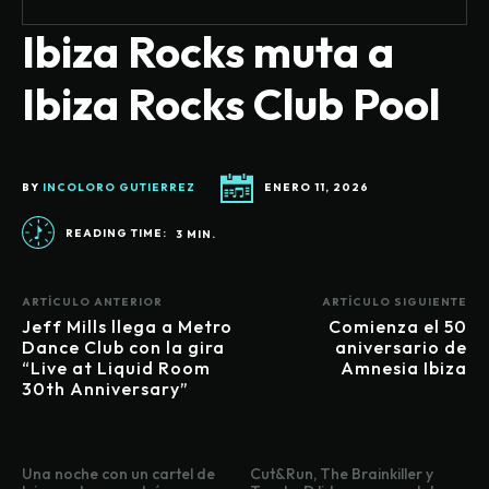
Ibiza Rocks muta a
Ibiza Rocks Club Pool
BY
INCOLORO GUTIERREZ
ENERO 11, 2026
READING TIME:
3
MIN.
ARTÍCULO ANTERIOR
ARTÍCULO SIGUIENTE
Jeff Mills llega a Metro
Comienza el 50
Dance Club con la gira
aniversario de
“Live at Liquid Room
Amnesia Ibiza
30th Anniversary”
Una noche con un cartel de
Cut&Run, The Brainkiller y