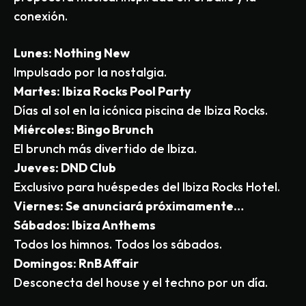
conexión.
Lunes: Nothing New
Impulsado por la nostalgia.
Martes: Ibiza Rocks Pool Party
Días al sol en la icónica piscina de Ibiza Rocks.
Mi
é
rcoles: Bingo Brunch
El brunch más divertido de Ibiza.
Jueves: DND Club
Exclusivo para huéspedes del Ibiza Rocks Hotel.
Viernes: Se anunciará p
r
ó
ximamente
…
Sá
bados
: Ibiza Anthems
Todos los himnos. Todos los sábados.
Domingo
s
: RnB Affair
Desconecta del house y el techno por un día.