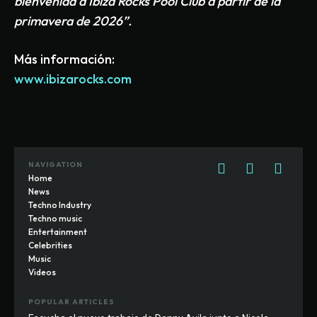
bienvenida a Ibiza Rocks Pool Club a partir de la
primavera de 2026”.
Más información:
www.ibizarocks.com
NAVIGATION
Home
News
Techno Industry
Techno music
Entertainment
Celebrities
Music
Videos
POPULAR ARTICLES