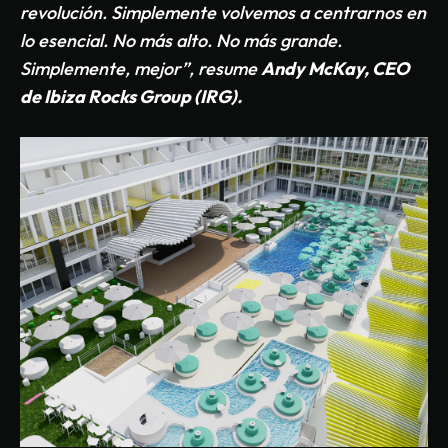
revolució
n.
Simplemente volvemos a centrarnos en
lo esencial. No m
á
s alto. No m
á
s grande.
Simplemente, mejor”, resume
Andy McKay, CEO
de Ibiza Rocks Group (IRG).