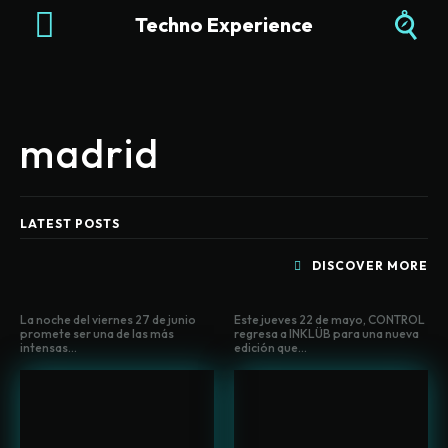
Techno Experience
madrid
LATEST POSTS
DISCOVER MORE
La noche del viernes 27 de junio
Este jueves 22 de mayo, CONTROL
promete ser una de las más
regresa a INKLÜB para una nueva
intensas...
edición que...