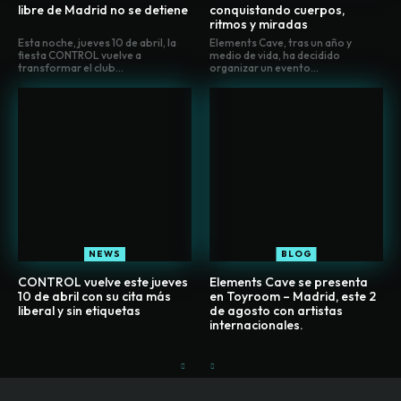
libre de Madrid no se detiene
conquistando cuerpos,
ritmos y miradas
Esta noche, jueves 10 de abril, la
Elements Cave, tras un año y
fiesta CONTROL vuelve a
medio de vida, ha decidido
transformar el club...
organizar un evento...
NEWS
BLOG
CONTROL vuelve este jueves
Elements Cave se presenta
10 de abril con su cita más
en Toyroom – Madrid, este 2
liberal y sin etiquetas
de agosto con artistas
internacionales.