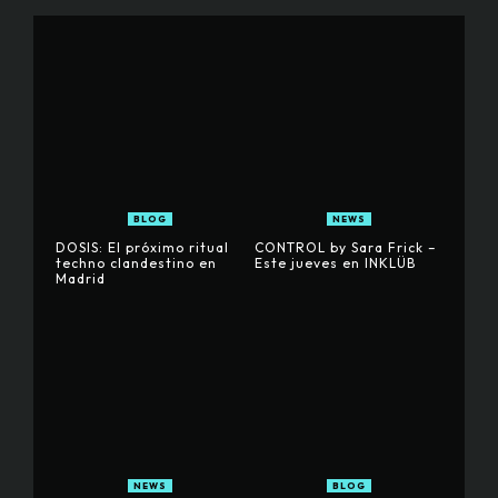
BLOG
NEWS
DOSIS: El próximo ritual
CONTROL by Sara Frick –
techno clandestino en
Este jueves en INKLÜB
Madrid
NEWS
BLOG